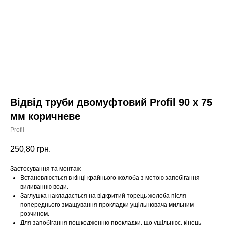
Відвід труби двомуфтовий Profil 90 х 75
мм коричневе
Profil
250,80
грн.
Застосування та монтаж
Встановлюється в кінці крайнього жолоба з метою запобігання
виливанню води.
Заглушка накладається на відкритий торець жолоба після
попереднього змащування прокладки ущільнювача мильним
розчином.
Для запобігання пошкодженню прокладки, що ущільнює, кінець