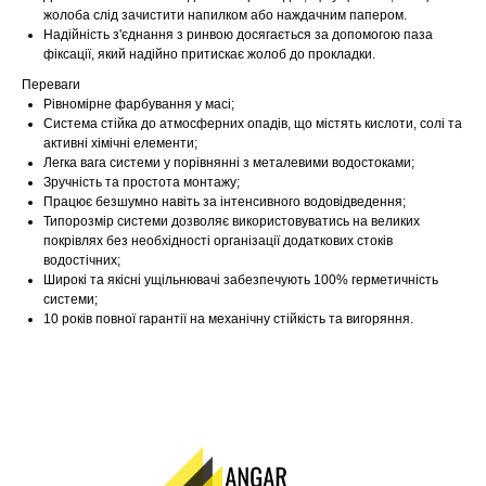
жолоба слід зачистити напилком або наждачним папером.
Надійність з'єднання з ринвою досягається за допомогою паза
фіксації, який надійно притискає жолоб до прокладки.
Переваги
Рівномірне фарбування у масі;
Система стійка до атмосферних опадів, що містять кислоти, солі та
активні хімічні елементи;
Легка вага системи у порівнянні з металевими водостоками;
Зручність та простота монтажу;
Працює безшумно навіть за інтенсивного водовідведення;
Типорозмір системи дозволяє використовуватись на великих
покрівлях без необхідності організації додаткових стоків
водостічних;
Широкі та якісні ущільнювачі забезпечують 100% герметичність
системи;
10 років повної гарантії на механічну стійкість та вигоряння.