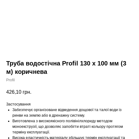
Труба водостічна Profil 130 х 100 мм (3
м) коричнева
Profil
426,10
грн.
Застосування
Забезпечує організоване відведення дощової та талої води із
ринви на землю або в дренажну систему.
Виготовлена з високоякісного полівінілхлориду методом
моноекструзії, що дозволяє запобігти втраті кольору протягом
терміну експлуатації.
Висока еластичність матеріалу збільшує термін експлуатації та