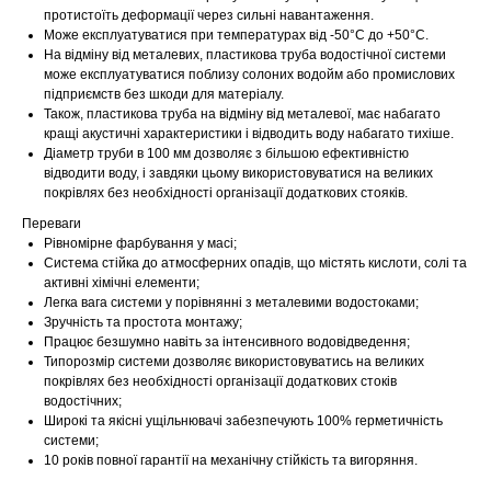
протистоїть деформації через сильні навантаження.
Може експлуатуватися при температурах від -50°С до +50°С.
На відміну від металевих, пластикова труба водостічної системи
може експлуатуватися поблизу солоних водойм або промислових
підприємств без шкоди для матеріалу.
Також, пластикова труба на відміну від металевої, має набагато
кращі акустичні характеристики і відводить воду набагато тихіше.
Діаметр труби в 100 мм дозволяє з більшою ефективністю
відводити воду, і завдяки цьому використовуватися на великих
покрівлях без необхідності організації додаткових стояків.
Переваги
Рівномірне фарбування у масі;
Система стійка до атмосферних опадів, що містять кислоти, солі та
активні хімічні елементи;
Легка вага системи у порівнянні з металевими водостоками;
Зручність та простота монтажу;
Працює безшумно навіть за інтенсивного водовідведення;
Типорозмір системи дозволяє використовуватись на великих
покрівлях без необхідності організації додаткових стоків
водостічних;
Широкі та якісні ущільнювачі забезпечують 100% герметичність
системи;
10 років повної гарантії на механічну стійкість та вигоряння.