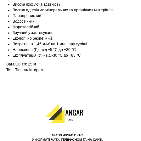
Висока фіксуюча здатність
Висока адгезія до мінеральних та органічних матеріалів
Парапроникний
Водостійкий
Морозостійкий
Зручний у застосуванні
Екологічно безпечний
Витрата - ≈ 1,45 кг/м² на 1 мм шару суміші
Нанесення (t°) - від +5 °C до +30 °C
Експлуатація (t°) - від -30 °C до +85 °C
Вага/Об`єм: 25 кг
Тип: Пінополістирол
МИ НА ЗВ'ЯЗКУ 24/7
У ФОРМАТІ ЧАТУ, ТЕЛЕФОНОМ ТА НА САЙТІ.