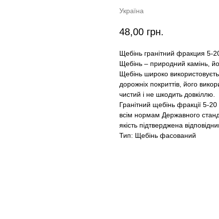
Україна
48,00
грн.
Щебінь гранітний фракция 5-2
Щебінь – природний камінь, й
Щебінь широко використовуєтьс
дорожніх покриттів, його викор
чистий і не шкодить довкіллю.
Гранітний щебінь фракції 5-20
всім нормам Державного станда
якість підтверджена відповідн
Тип: Щебінь фасований