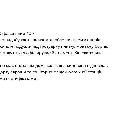
0 фасований 40 кг
ого видобувають шляхом дроблення гірських порід.
я для подушки під тротуарну плитку, монтажу бортів,
истовують і як фільтруючий елемент. Він екологічно
 не має сторонніх домішок. Наша сировина відповідає
рту України та санітарно-епідеміологічної станції,
ими сертифікатами.