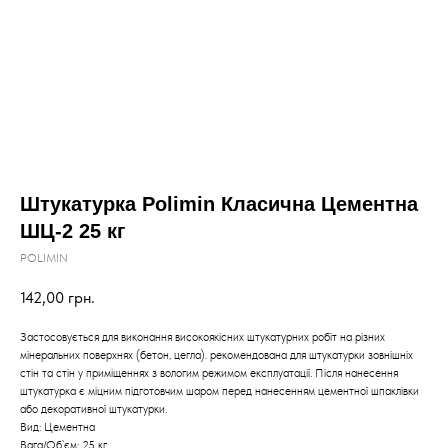
Штукатурка Polimin Класична Цементна
ШЦ-2 25 кг
POLIMIN
142,00
грн.
Застосовується для виконання високоякісних штукатурних робіт на різних
мінеральних поверхнях (бетон, цегла). рекомендована для штукатурки зовнішніх
стін та стін у приміщеннях з вологим режимом експлуатації. Після нанесення
штукатурка є міцним підготовчим шаром перед нанесенням цементної шпаклівки
або декоративної штукатурки.
Вид: Цементна
Вага/Об`єм: 25 кг