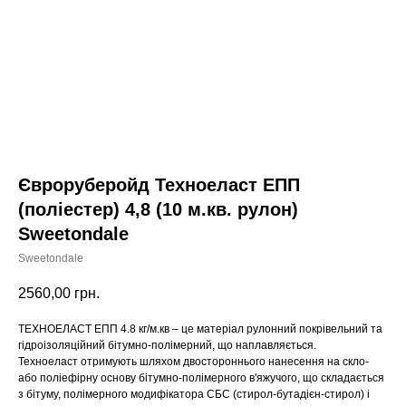
Євроруберойд Техноеласт ЕПП
(поліестер) 4,8 (10 м.кв. рулон)
Sweetondale
Sweetondale
2560,00
грн.
ТЕХНОЕЛАСТ ЕПП 4.8 кг/м.кв – це матеріал рулонний покрівельний та
гідроізоляційний бітумно-полімерний, що наплавляється.
Техноеласт отримують шляхом двостороннього нанесення на скло-
або поліефірну основу бітумно-полімерного в'яжучого, що складається
з бітуму, полімерного модифікатора СБС (стирол-бутадієн-стирол) і