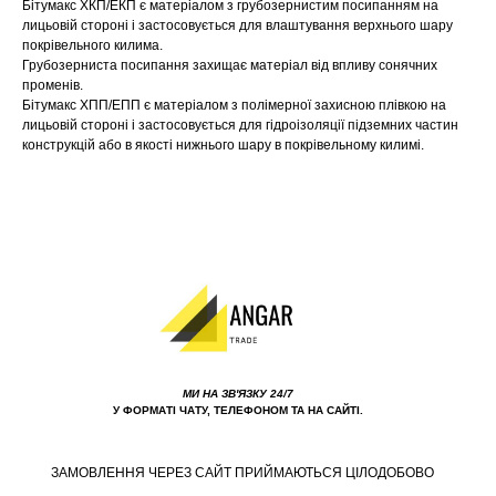
Бітумакс ХКП/ЕКП є матеріалом з грубозернистим посипанням на
лицьовій стороні і застосовується для влаштування верхнього шару
покрівельного килима.
Грубозерниста посипання захищає матеріал від впливу сонячних
променів.
Бітумакс ХПП/ЕПП є матеріалом з полімерної захисною плівкою на
лицьовій стороні і застосовується для гідроізоляції підземних частин
конструкцій або в якості нижнього шару в покрівельному килимі.
МИ НА ЗВ'ЯЗКУ 24/7
У ФОРМАТІ ЧАТУ, ТЕЛЕФОНОМ ТА НА САЙТІ.
ЗАМОВЛЕННЯ ЧЕРЕЗ САЙТ ПРИЙМАЮТЬСЯ ЦІЛОДОБОВО