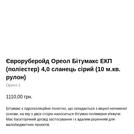
Євроруберойд Ореол Бітумакс ЕКП
(поліестер) 4,0 сланець сірий (10 м.кв.
рулон)
Ореол-1
1110,00
грн.
Бітумакс є гідроізоляційне полотно, що складається з міцної негниючої
основи, на яку з двох сторін наноситься бітумно-полімерне в'яжуче.
Має багаторічний досвід застосування і є вдалим рішенням для
малобюджетних проектів.