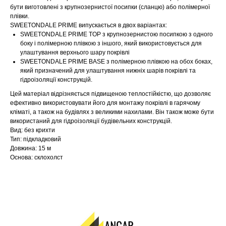
бути виготовлені з крупнозернистої посипки (сланцю) або полімерної
плівки.
SWEETONDALE PRIME випускається в двох варіантах:
SWEETONDALE PRIME TOP з крупнозернистою посипкою з одного
боку і полімерною плівкою з іншого, який використовується для
улаштування верхнього шару покрівлі
SWEETONDALE PRIME BASE з полімерною плівкою на обох боках,
який призначений для улаштування нижніх шарів покрівлі та
гідроізоляції конструкцій.
Цей матеріал відрізняється підвищеною теплостійкістю, що дозволяє
ефективно використовувати його для монтажу покрівлі в гарячому
кліматі, а також на будівлях з великими нахилами. Він також може бути
використаний для гідроізоляції будівельних конструкцій.
Вид: без крихти
Тип: підкладковий
Довжина: 15 м
Основа: склохолст