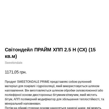
Світондейл ПРАЙМ ХПП 2.5 Н (СХ) (15
кв.м)
Sweetondale
1171,05
грн.
Продукт SWEETONDALE PRIME представляє собою рулонний
матеріал для покрівлі і гідроізоляції, який використовується шляхом
наплавлення. Він виготовляється шляхом обробки скловолоконної або
поліефірної основи двосторонньо бітумним в'яжучим, який містить
бітум, АПП полімерний модифікатор для збільшення теплостійкості, та
мінеральний наповнювач.
Потім на обидві сторони основи наносяться захисні шари, які можуть