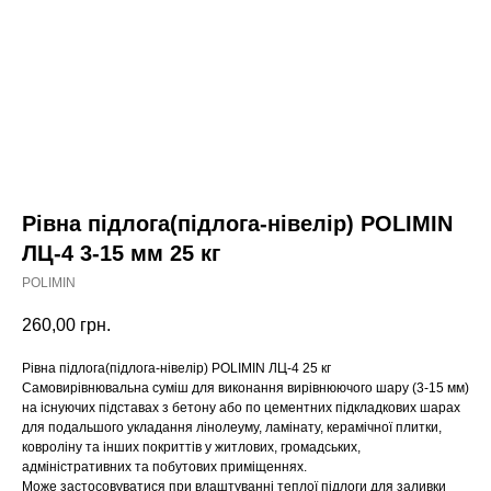
Рівна підлога(підлога-нівелір) POLIMIN
ЛЦ-4 3-15 мм 25 кг
POLIMIN
260,00
грн.
Рівна підлога(підлога-нівелір) POLIMIN ЛЦ-4 25 кг
Самовирівнювальна суміш для виконання вирівнюючого шару (3-15 мм)
на існуючих підставах з бетону або по цементних підкладкових шарах
для подальшого укладання лінолеуму, ламінату, керамічної плитки,
ковроліну та інших покриттів у житлових, громадських,
адміністративних та побутових приміщеннях.
Може застосовуватися при влаштуванні теплої підлоги для заливки