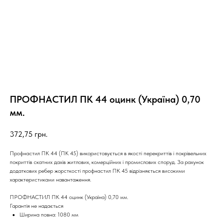
ПРОФНАСТИЛ ПК 44 оцинк (Україна) 0,70
мм.
372,75
грн.
Профнастил ПК 44 (ПК 45) використовується в якості перекриттів і покрівельних
покриттів скатних дахів житлових, комерційних і промислових споруд. За рахунок
додаткових ребер жорсткості профнастил ПК 45 відрізняється високими
характеристиками навантаження.
ПРОФНАСТИЛ ПК 44 оцинк (Україна) 0,70 мм.
Гарантія не надається
Ширина повна: 1080 мм