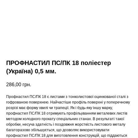
ПРОФНАСТИЛ ПС/ПК 18 поліестер
(Україна) 0,5 мм.
286,00
грн.
Профнастил ПС/ПК 18 є листами з тонколистової оцинкованої сталі з
гофрованою поверхнею. Найчастіше профіль поверхні у поперечному
розрізі має форму хвилі чи трапеції. Як і будь-яку іншу марку,
профнастил ПС/ПК 18 отримують профільуванням металевих листів
методом холодного прокату спеціальних станах. В результаті такої
обробки, несуча здатність і поздовжня жорсткість листового металу
багаторазово збільшується, що дозволяє використовувати
профнастил ПС/ПК 18 для виготовлення конструкцій, що піддаються