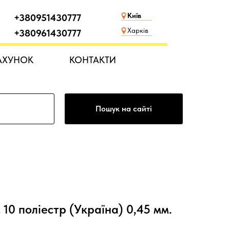
Київ
+380951430777
Харків
+380961430777
АХУНОК
КОНТАКТИ
Пошук на сайті
 поліестр (Україна) 0,45 мм.