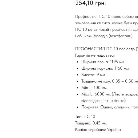
254,10
грн.
Профнастил ПС 10 являє собою оц
замовлення клієнта. Може бути п
ПС 10 це стіновий профнастил що 
і обшивки фасадів (вентфасади).
ПРОФНАСТИЛ ПС 10 поліестр (Ук
Гарантія не надається
Ширина повна: 1195 мм
Ширина корисна: 1160 мм
Висота: 9 мм
Товщина металу: 0,35 – 0,50 м
Min L: 100 мм
Max L: 6000 мм (Листи завдов
відповідальність клієнта)
Покриття: Оцинк, алюцинк, пол
Тип: ПС 10
Товщина: 0,45 мм
Країна виробник: Україна