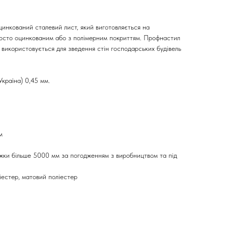
инкований сталевий лист, який виготовляється на
росто оцинкованим або з полімерним покриттям. Профнастил
використовується для зведення стін господарських будівель
раїна) 0,45 мм.
м
жки більше 5000 мм за погодженням з виробництвом та під
іестер, матовий поліестер