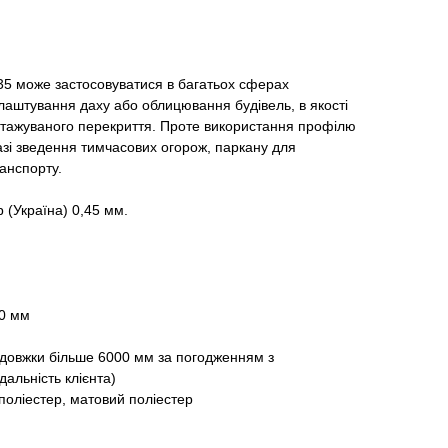
5 може застосовуватися в багатьох сферах
лаштування даху або облицювання будівель, в якості
нтажуваного перекриття. Проте використання профілю
азі зведення тимчасових огорож, паркану для
анспорту.
(Україна) 0,45 мм.
70 мм
вдовжки більше 6000 мм за погодженням з
дальність клієнта)
поліестер, матовий поліестер