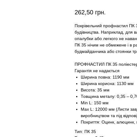
262,50
грн.
Покрівельний профнастил ПК 3
будівництва. Наприклад, для в
опалубки або легкого не нава
ПК 35 нічим не обмежене і в р
будмайданчика або стоянки тр
ПРОФНАСТИЛ ПК 35 поліестер 
Гарантія не надається
Ширина повна: 1190 мм
Ширина корисна: 1130 мм
Висота: 35 мм
Товщина металу: 0,35 – 0,
Min L: 150 мм
Max L: 12000 мм (Листи за
виробництвом та під відпові
Покриття: Оцинк, алюцинк, 
Тип: ПК 35