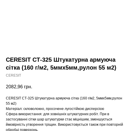
СERESIT СТ-325 Штукатурна армуюча
сітка (160 г/м2, 5ммх5мм,рулон 55 м2)
СERESIT
2082,96
грн.
СERESIT СТ-325 Штукатурна армуюча сітка (160 г/м2, 5ммх5мм,рулон
55 м2)
Матеріал: скловолокно, просочене лугостійкою дисперсією
Сфера використання: для зовнішніх штукатурних робіт. При в
застосуванні сітки шар штукатурки стає міцнішим, зменшується
ймовірність утворення тріщин. Використовується також при повторній
обробці поверхонь.