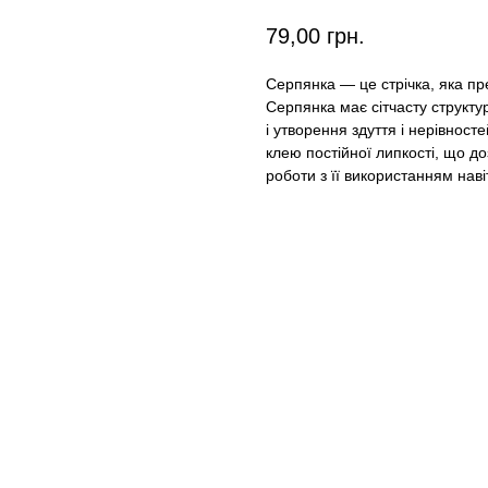
79,00
грн.
Серпянка — це стрічка, яка п
Серпянка має сітчасту структу
і утворення здуття і нерівност
клею постійної липкості, що до
роботи з її використанням нав