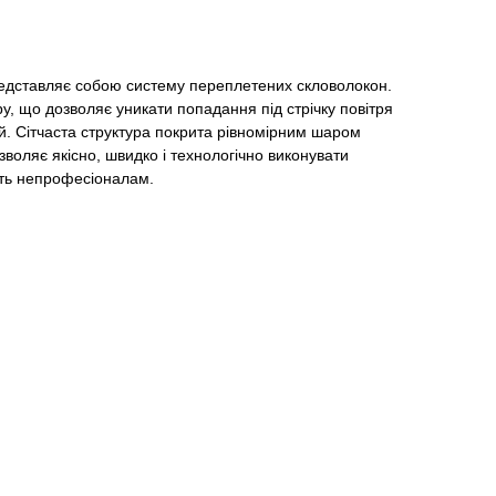
редставляє собою систему переплетених скловолокон.
ру, що дозволяє уникати попадання під стрічку повітря
ей. Сітчаста структура покрита рівномірним шаром
зволяє якісно, швидко і технологічно виконувати
іть непрофесіоналам.