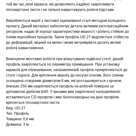
той же час,легкі каркаси, які дозволяють надійно закріплювати
гіпсокартонні листи і не сильно навантажують робочі підстави.
Виробляється виріб з листової оцинкованої сталі методом холодного
прокату. Даний матеріал забезпечує деталь великим експлуатаційним
ресурсом, надає їй хороші характеристики міцності і робить стійкою до
появи корозійних процесів. Також профіль UD 27 виділяється стійкістю
до деформацій, міцний на вигин і може витримувати досить великі
робочі навантаження.
Виконуючи монтажні роботи при влаштуванні підвісної стелі, даний
профіль закріплюється по периметру приміщення. При установці
каркасів для облицювання, направляючий профіль прикріплюється до
стелі і підлозі. Для кріплення виробу до несучої основи, його спинка
оснащена отворами діаметром 8 мм, які розташовуються з кроком
близько 250 мм.закріплюється профіль на робочій поверхні за
допомогою дюбелів 6/40. У канавки вже закріпленої направляючої
вставляються CD-профілю і вже безпосередньо на дані профілю
кріпляться гіпсокартонні листи.
Вид: UD-27
Тип: Профіль
Товщина: 0,6 мм
Довжина: 3 м