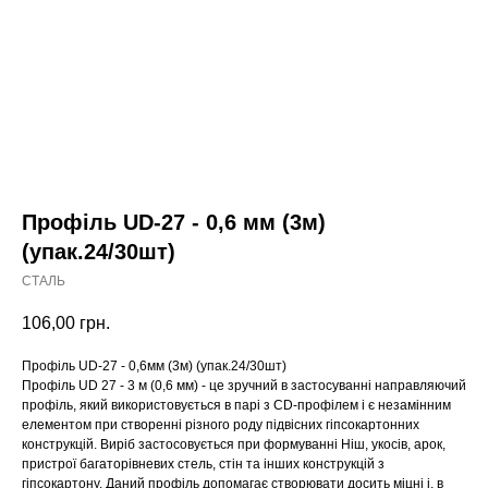
Профіль UD-27 - 0,6 мм (3м)
(упак.24/30шт)
СТАЛЬ
106,00
грн.
Профіль UD-27 - 0,6мм (3м) (упак.24/30шт)
Профіль UD 27 - 3 м (0,6 мм) - це зручний в застосуванні направляючий
профіль, який використовується в парі з CD-профілем і є незамінним
елементом при створенні різного роду підвісних гіпсокартонних
конструкцій. Виріб застосовується при формуванні Ніш, укосів, арок,
пристрої багаторівневих стель, стін та інших конструкцій з
гіпсокартону. Даний профіль допомагає створювати досить міцні і, в