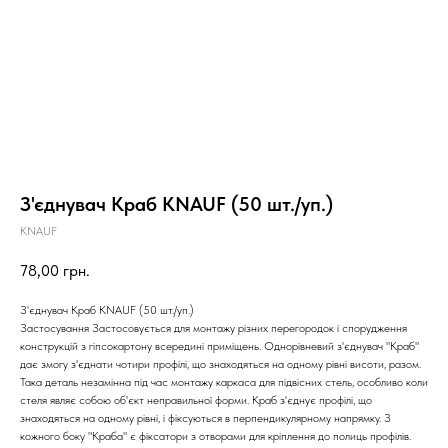
З'єднувач Краб КNAUF (50 шт./уп.)
КNAUF
78,00
грн.
З'єднувач Краб КNAUF (50 шт./уп.)
Застосування Застосовується для монтажу різних перегородок і спорудження
конструкцій з гіпсокартону всередині приміщень. Однорівневий з'єднувач "Краб"
дає змогу з'єднати чотири профілі, що знаходяться на одному рівні висоти, разом.
Така деталь незамінна під час монтажу каркаса для підвісних стель, особливо коли
стеля являє собою об'єкт неправильної форми. Краб з'єднує профілі, що
знаходяться на одному рівні, і фіксуються в перпендикулярному напрямку. З
кожного боку "Краба" є фіксатори з отворами для кріплення до полиць профілів.