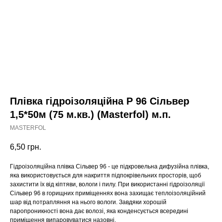
Плівка гідроізоляційна Р 96 Сільвер
1,5*50м (75 м.кв.) (Masterfol) м.п.
MASTERFOL
6,50
грн.
Гідроізоляційна плівка Сільвер 96 - це підкровельна дифузійна плівка,
яка використовується для накриття підпокрівельних просторів, щоб
захистити їх від кіптяви, вологи і пилу. При використанні гідроізоляції
Сільвер 96 в горищних приміщеннях вона захищає теплоізоляційний
шар від потрапляння на нього вологи. Завдяки хорошій
паропроникності вона дає волозі, яка конденсується всередині
приміщення випаровуватися назовні.