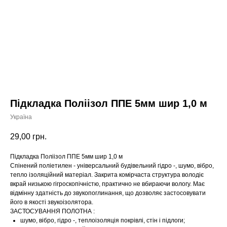
Підкладка Поліізол ППЕ 5мм шир 1,0 м
Україна
29,00
грн.
Підкладка Поліізол ППЕ 5мм шир 1,0 м
Спінений поліетилен - універсальний будівельний гідро -, шумо, вібро,
тепло ізоляційний матеріал. Закрита комірчаста структура володіє
вкрай низькою гігроскопічністю, практично не вбираючи вологу. Має
відмінну здатність до звукопоглинання, що дозволяє застосовувати
його в якості звукоізолятора.
ЗАСТОСУВАННЯ ПОЛОТНА :
шумо, вібро, гідро -, теплоізоляція покрівлі, стін і підлоги;