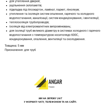
для утеплення дверей;
ущільнення склопакетів;
підкладка під гіпсокартон, ламінат, паркет, лінолеум;
утеплення та ізоляція систем опалення, гарячого та холодного
водопостачання, каналізації, систем кондиціонування, і вентиляції;
теплоізоляція трубопроводів;
ізоляція від електромагнітних випромінювань;
для ізоляції труб великого діаметру в системах холодного і гарячого
водопостачання з температурою носителядо 600С,
кондиціонування, опалення, вентиляції та охолодження.
Товщина: 5 мм
Призначення: для труб
МИ НА ЗВ'ЯЗКУ 24/7
У ФОРМАТІ ЧАТУ, ТЕЛЕФОНОМ ТА НА САЙТІ.