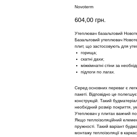
Novoterm
604,00
грн.
Утеплювач базальтовий Новоте
Базальтовий утеплювач Новотер
плит, що застосовують для ут
горища;
скатні дахи;
міжкімнатні стіни за необхід
підлоги по лагах.
Серед основних переваг є лег
пакеті. Відповідно це полегш
конструкцій. Такий будматеріал
необхідний розмір покриття, у
Утеплювач у плитах важчий пор
Якщо теплоізоляційний елемент
пружності. Такий варіант будм
монтажу теплоізоляції в каркас