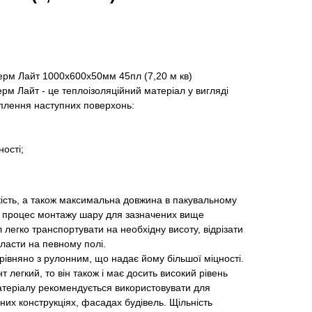
рм Лайт 1000х600х50мм 45пл (7,20 м кв)
м Лайт - це теплоізоляційний матеріал у вигляді
еплення наступних поверхонь:
ності;
кість, а також максимальна довжина в пакувальному
ує процес монтажу шару для зазначених вище
 легко транспортувати на необхідну висоту, відрізати
класти на певному полі.
івняно з рулонним, що надає йому більшої міцності.
 легкий, то він також і має досить високий рівень
атеріалу рекомендується використовувати для
них конструкціях, фасадах будівель. Щільність