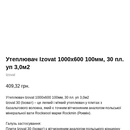
Утеплювач Izovat 1000х600 100мм, 30 пл.
уп 3,0м2
Izovat
409,32
грн.
Утеплювач Izovat 1000х600 100мм, 30 пл. уп 3,0м2
Izovat 30 (Ізоват) – це легкий і м'який утеплювач у плитах з
базальтового волокна, який є точним вітчизняним аналогом польської
мінеральної вати Rockwool марки Rockmin (Рокмін).
Галузь застосування:
Плити Izovat 30 (Ізоват) є вітчизняним аналогом польського концерну