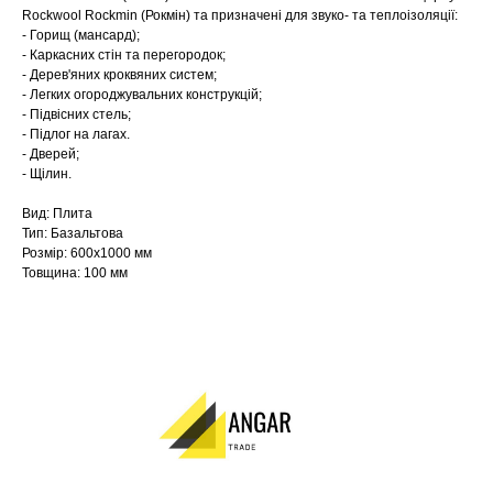
Rockwool Rockmin (Рокмін) та призначені для звуко- та теплоізоляції:
- Горищ (мансард);
- Каркасних стін та перегородок;
- Дерев'яних кроквяних систем;
- Легких огороджувальних конструкцій;
- Підвісних стель;
- Підлог на лагах.
- Дверей;
- Щілин.
Вид: Плита
Тип: Базальтова
Розмір: 600х1000 мм
Товщина: 100 мм