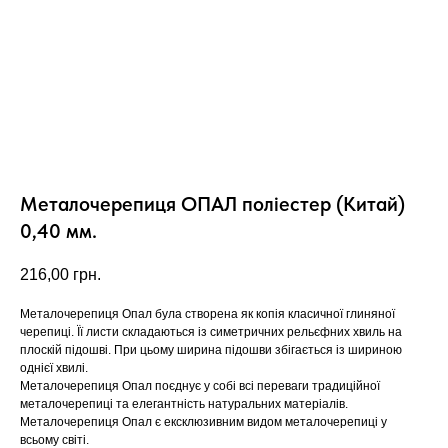
Металочерепиця ОПАЛ поліестер (Китай)
0,40 мм.
216,00
грн.
Металочерепиця Опал була створена як копія класичної глиняної
черепиці. Її листи складаються із симетричних рельєфних хвиль на
плоскій підошві. При цьому ширина підошви збігається із шириною
однієї хвилі.
Металочерепиця Опал поєднує у собі всі переваги традиційної
металочерепиці та елегантність натуральних матеріалів.
Металочерепиця Опал є ексклюзивним видом металочерепиці у
всьому світі.