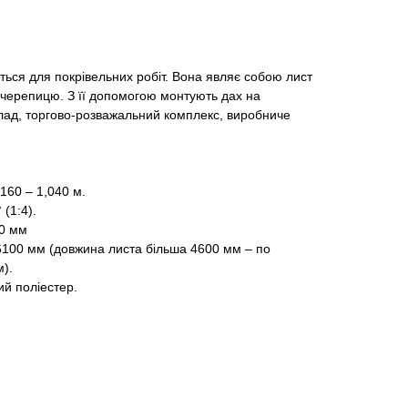
ься для покрівельних робіт. Вона являє собою лист
 черепицю. З її допомогою монтують дах на
клад, торгово-розважальний комплекс, виробниче
160 – 1,040 м.
 (1:4).
50 мм
 6100 мм (довжина листа більша 4600 мм – по
).
ий поліестер.