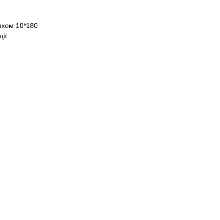
вяхом 10*180
ції