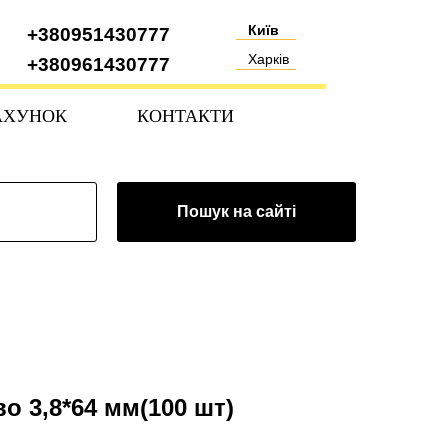
Київ
+380951430777
Харків
+380961430777
АХУНОК
КОНТАКТИ
Пошук на сайті
во 3,8*64 мм(100 шт)