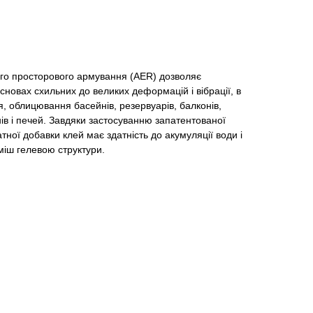
ого просторового армування (AER) дозволяє
сновах схильних до великих деформацій і вібрації, в
, облицювання басейнів, резервуарів, балконів,
нів і печей. Завдяки застосуванню запатентованої
ної добавки клей має здатність до акумуляції води і
міш гелевою структури.