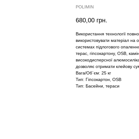
POLIMIN
680,00
грн.
Використання технології повн
використовувати матеріал на о
системах підлогового опалення
терас, гіпсокартону, OSB, камі
високодисперсної алюмосилікат
дозволяє отримати клейову су
Вага/Об`єм: 25 кг
Тип: Гіпсокартон, OSB
Тип: Басейни, тераси