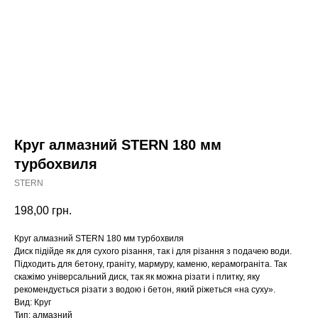
Круг алмазний STERN 180 мм
турбохвиля
STERN
198,00
грн.
Круг алмазний STERN 180 мм турбохвиля
Диск підійде як для сухого різання, так і для різання з подачею води.
Підходить для бетону, граніту, мармуру, каменю, керамограніта. Так
скажімо універсальний диск, так як можна різати і плитку, яку
рекомендується різати з водою і бетон, який ріжеться «на суху».
Вид: Круг
Тип: алмазний