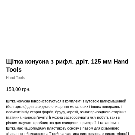
Щітка конусна з рифл. дріт. 125 мм Hand
Tools
Hand Tools
158,00
грн.
Щітка конусна використовується в комплекті з кутовою шлифмашиной
(болгаркою) для швидкого очищення металевих і інших поверхонь і
елементів від старої фарби, бруду, корозії, ознак природного старіння
(патини), наносів ґрунту. Її можна застосовувати як у побуті, так і в
різних галузях виробництва для очищення пристроїв і механізмів.
Щітка має чашоподібну пластикову основу з пазом для різьбового
з'єднання з болгаркою, а її робоча частина виготовлена з високоміцної і