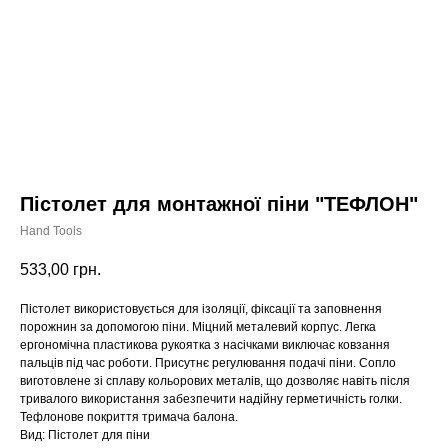
Пістолет для монтажної піни "ТЕФЛОН"
Hand Tools
533,00
грн.
Пістолет використовується для ізоляції, фіксації та заповнення
порожнин за допомогою піни. Міцний металевий корпус. Легка
ергономічна пластикова рукоятка з насічками виключає ковзання
пальців під час роботи. Присутнє регулювання подачі піни. Сопло
виготовлене зі сплаву кольорових металів, що дозволяє навіть після
тривалого використання забезпечити надійну герметичність голки.
Тефлонове покриття тримача балона.
Вид: Пістолет для піни