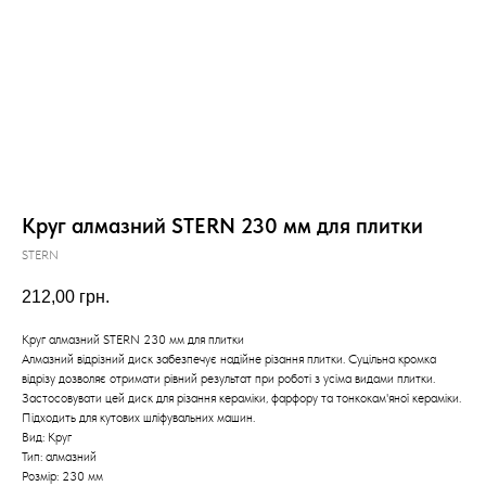
Круг алмазний STERN 230 мм для плитки
STERN
212,00
грн.
Круг алмазний STERN 230 мм для плитки
Алмазний відрізний диск забезпечує надійне різання плитки. Суцільна кромка
відрізу дозволяє отримати рівний результат при роботі з усіма видами плитки.
Застосовувати цей диск для різання кераміки, фарфору та тонкокам'яної кераміки.
Підходить для кутових шліфувальних машин.
Вид: Круг
Тип: алмазний
Розмір: 230 мм