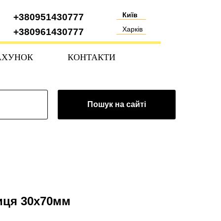
Київ
+380951430777
Харків
+380961430777
АХУНОК
КОНТАКТИ
Пошук на сайті
иця 30х70мм