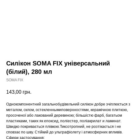
Силікон SOMA FIX універсальний
(білий), 280 мл
SOMA FIX
143,00
грн.
Однокомпонентний загальнобудівельний силікон добре зчіплюється з
металом, склом, остекленнымиповерхностями, керамічною плиткою,
просоченої або лакований деревиною; більшістю фарб, багатьом
пластиками, таких як епоксид, поліестер, поліакрилат и ламинат.
Швидко покривається плівкою.Тиксотропний, не розтікається і не
сповзає по шву. Стійкий до ультрафіолету і атмосферних впливів.
Сфери застосування: