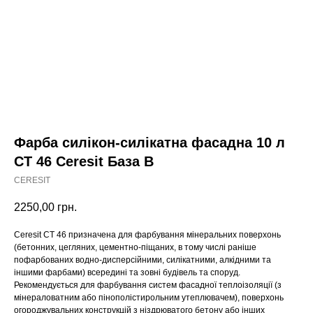
Фарба силікон-силікатна фасадна 10 л
CT 46 Ceresit База B
CERESIT
2250,00
грн.
Ceresit СТ 46 призначена для фарбування мінеральних поверхонь
(бетонних, цегляних, цементно-піщаних, в тому числі раніше
пофарбованих водно-дисперсійними, силікатними, алкідними та
іншими фарбами) всередині та зовні будівель та споруд.
Рекомендується для фарбування систем фасадної теплоізоляції (з
мінераловатним або пінополістирольним утеплювачем), поверхонь
огороджувальних конструкцій з ніздрюватого бетону або інших