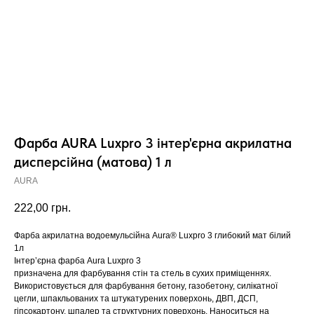
Фарба AURA Luxpro 3 інтер'єрна акрилатна
дисперсійна (матова) 1 л
AURA
222,00
грн.
Фарба акрилатна водоемульсійна Aura® Luxpro 3 глибокий мат білий
1л
Інтер’єрна фарба Aura Luxpro 3
призначена для фарбування стін та стель в сухих приміщеннях.
Використовується для фарбування бетону, газобетону, силікатної
цегли, шпакльованих та штукатурених поверхонь, ДВП, ДСП,
гіпсокартону, шпалер та структурних поверхонь. Наноситься на