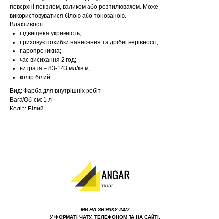
поверхні пензлем, валиком або розпилювачем. Може
використовуватися білою або тонованою.
Властивості:
підвищена укривність;
приховує похибки нанесення та дрібні нерівності;
паропроникна;
час висихання 2 год;
витрата – 83-143 мл/кв.м;
колір білий.
Вид: Фарба для внутрішніх робіт
Вага/Об`єм: 1 л
Колір: Білий
МИ НА ЗВ'ЯЗКУ 24/7
У ФОРМАТІ ЧАТУ, ТЕЛЕФОНОМ ТА НА САЙТІ.