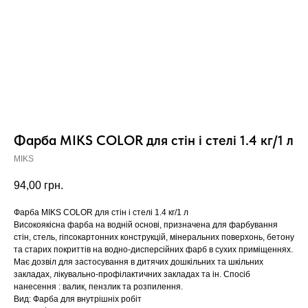
Фарба MIKS COLOR для стін і стелі 1.4 кг/1 л
MIKS
94,00
грн.
Фарба MIKS COLOR для стін і стелі 1.4 кг/1 л
Високоякісна фарба на водній основі, призначена для фарбування
стін, стель, гіпсокартонних конструкцій, мінеральних поверхонь, бетону
та старих покриттів на водно-дисперсійних фарб в сухих приміщеннях.
Має дозвіл для застосування в дитячих дошкільних та шкільних
закладах, лікувально-профілактичних закладах та ін. Спосіб
нанесення : валик, пензлик та розпилення.
Вид: Фарба для внутрішніх робіт