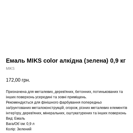
Емаль MIKS color алкідна (зелена) 0,9 кг
MIKS
172,00
грн.
Призначена для металевих, дерев'яних, бетонних, потинькованих та
інших поверхонь усередині та зовні приміщень.
Рекомендується для фінішного фарбування попередньо
заґрунтованих металоконструкцій, огорож, різних металевих елементів
інтер'єру, дерев'яних, мінеральних, оштукатурених та інших поверхонь
Вид: Емаль
Вага/Об`єм: 0,9 л
Колір: Зелений