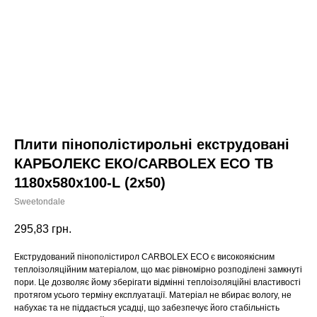
Плити пінополістирольні екструдовані
КАРБОЛЕКС ЕКО/CARBOLEX ECO TB
1180х580х100-L (2х50)
Sweetondale
295,83
грн.
Екструдований пінополістирол CARBOLEX ECO є високоякісним
теплоізоляційним матеріалом, що має рівномірно розподілені замкнуті
пори. Це дозволяє йому зберігати відмінні теплоізоляційні властивості
протягом усього терміну експлуатації. Матеріал не вбирає вологу, не
набухає та не піддається усадці, що забезпечує його стабільність