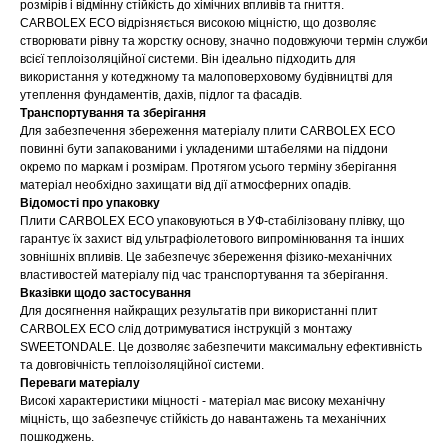
розмірів і відмінну стійкість до хімічних впливів та гниття.
CARBOLEX ECO відрізняється високою міцністю, що дозволяє
створювати рівну та жорстку основу, значно подовжуючи термін служби
всієї теплоізоляційної системи. Він ідеально підходить для
використання у котеджному та малоповерховому будівництві для
утеплення фундаментів, дахів, підлог та фасадів.
Транспортування та зберігання
Для забезпечення збереження матеріалу плити CARBOLEX ECO
повинні бути запакованими і укладеними штабелями на піддони
окремо по маркам і розмірам. Протягом усього терміну зберігання
матеріал необхідно захищати від дії атмосферних опадів.
Відомості про упаковку
Плити CARBOLEX ECO упаковуються в УФ-стабілізовану плівку, що
гарантує їх захист від ультрафіолетового випромінювання та інших
зовнішніх впливів. Це забезпечує збереження фізико-механічних
властивостей матеріалу під час транспортування та зберігання.
Вказівки щодо застосування
Для досягнення найкращих результатів при використанні плит
CARBOLEX ECO слід дотримуватися інструкцій з монтажу
SWEETONDALE. Це дозволяє забезпечити максимальну ефективність
та довговічність теплоізоляційної системи.
Переваги матеріалу
Високі характеристики міцності - матеріал має високу механічну
міцність, що забезпечує стійкість до навантажень та механічних
пошкоджень.